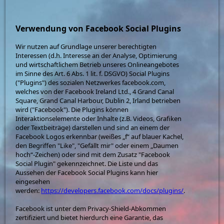
Verwendung von Facebook Social Plugins
Wir nutzen auf Grundlage unserer berechtigten
Interessen (d.h. Interesse an der Analyse, Optimierung
und wirtschaftlichem Betrieb unseres Onlineangebotes
im Sinne des Art. 6 Abs. 1 lit. f. DSGVO) Social Plugins
("Plugins") des sozialen Netzwerkes facebook.com,
welches von der Facebook Ireland Ltd., 4 Grand Canal
Square, Grand Canal Harbour, Dublin 2, Irland betrieben
wird ("Facebook"). Die Plugins können
Interaktionselemente oder Inhalte (z.B. Videos, Grafiken
oder Textbeiträge) darstellen und sind an einem der
Facebook Logos erkennbar (weißes „f“ auf blauer Kachel,
den Begriffen "Like", "Gefällt mir" oder einem „Daumen
hoch“-Zeichen) oder sind mit dem Zusatz "Facebook
Social Plugin" gekennzeichnet. Die Liste und das
Aussehen der Facebook Social Plugins kann hier
eingesehen
werden:
https://developers.facebook.com/docs/plugins/
.
Facebook ist unter dem Privacy-Shield-Abkommen
zertifiziert und bietet hierdurch eine Garantie, das