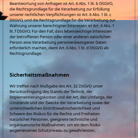
Beantwortung von Anfragen ist Art. 6 Abs. 1 lit. b DSGVO,
die Rechtsgrundlage für die Verarbeitung zur Erfüllung
unserer rechtlichen Verpflichtungen ist Art. 6 Abs. 1 lit. c
DSGVO, und die Rechtsgrundlage für die Verarbeitung zur
Wahrung unserer berechtigten Interessen ist Art. 6 Abs. 1
lit. f DSGVO. Für den Fall, dass lebenswichtige Interessen
der betroffenen Person oder einer anderen natürlichen
Person eine Verarbeitung personenbezogener Daten
erforderlich machen, dient Art. 6 Abs. 1 lit. d DSGVO als
Rechtsgrundlage.
Sicherheitsmaßnahmen
Wir treffen nach Maßgabe des Art. 32 DSGVO unter
Berücksichtigung des Stands der Technik, der
Implementierungskosten und der Art, des Umfangs, der
Umstände und der Zwecke der Verarbeitung sowie der
unterschiedlichen Eintrittswahrscheinlichkeit und
Schwere des Risikos für die Rechte und Freiheiten
natürlicher Personen, geeignete technische und
organisatorische Maßnahmen, um ein dem Risiko
angemessenes Schutzniveau zu gewährleisten.