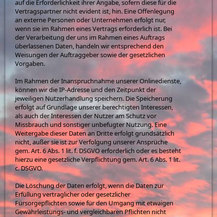
auf die Erforderlichkeit ihrer Angabe, sofern diese für die
Vertragspartner nicht evident ist, hin. Eine Offenlegung
an externe Personen oder Unternehmen erfolgt nur,
wenn sie im Rahmen eines Vertrags erforderlich ist. Bei
der Verarbeitung der uns im Rahmen eines Auftrags
überlassenen Daten, handeln wir entsprechend den
Weisungen der Auftraggeber sowie der gesetzlichen
Vorgaben.
Im Rahmen der Inanspruchnahme unserer Onlinedienste,
können wir die IP-Adresse und den Zeitpunkt der
jeweiligen Nutzerhandlung speichern. Die Speicherung
erfolgt auf Grundlage unserer berechtigten Interessen,
als auch der Interessen der Nutzer am Schutz vor
Missbrauch und sonstiger unbefugter Nutzung. Eine
Weitergabe dieser Daten an Dritte erfolgt grundsätzlich
nicht, außer sie ist zur Verfolgung unserer Ansprüche
gem. Art. 6 Abs. 1 lit. f. DSGVO erforderlich oder es besteht
hierzu eine gesetzliche Verpflichtung gem. Art. 6 Abs. 1 lit.
c. DSGVO.
Die Löschung der Daten erfolgt, wenn die Daten zur
Erfüllung vertraglicher oder gesetzlicher
Fürsorgepflichten sowie für den Umgang mit etwaigen
Gewährleistungs- und vergleichbaren Pflichten nicht