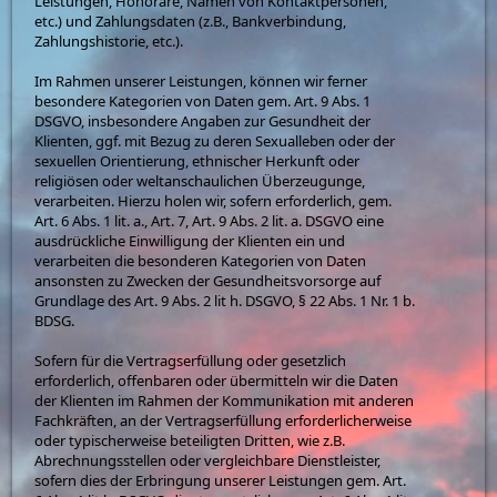
Leistungen, Honorare, Namen von Kontaktpersonen,
etc.) und Zahlungsdaten (z.B., Bankverbindung,
Zahlungshistorie, etc.).
Im Rahmen unserer Leistungen, können wir ferner
besondere Kategorien von Daten gem. Art. 9 Abs. 1
DSGVO, insbesondere Angaben zur Gesundheit der
Klienten, ggf. mit Bezug zu deren Sexualleben oder der
sexuellen Orientierung, ethnischer Herkunft oder
religiösen oder weltanschaulichen Überzeugunge,
verarbeiten. Hierzu holen wir, sofern erforderlich, gem.
Art. 6 Abs. 1 lit. a., Art. 7, Art. 9 Abs. 2 lit. a. DSGVO eine
ausdrückliche Einwilligung der Klienten ein und
verarbeiten die besonderen Kategorien von Daten
ansonsten zu Zwecken der Gesundheitsvorsorge auf
Grundlage des Art. 9 Abs. 2 lit h. DSGVO, § 22 Abs. 1 Nr. 1 b.
BDSG.
Sofern für die Vertragserfüllung oder gesetzlich
erforderlich, offenbaren oder übermitteln wir die Daten
der Klienten im Rahmen der Kommunikation mit anderen
Fachkräften, an der Vertragserfüllung erforderlicherweise
oder typischerweise beteiligten Dritten, wie z.B.
Abrechnungsstellen oder vergleichbare Dienstleister,
sofern dies der Erbringung unserer Leistungen gem. Art.