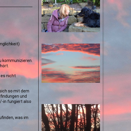
nglichkeit)
zu kommunizieren.
hört.
 es nicht
 sich so mit dem
pfindungen und
in fungiert also
ufinden, was im