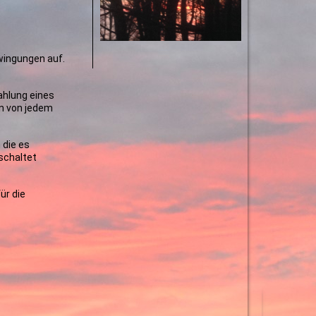
wingungen auf.
ahlung eines
n von jedem
 die es
schaltet
ür die