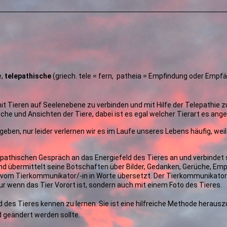
e,
telepathische
(griech. tele = fern, patheia = Empfindung oder Empfä
t Tieren auf Seelenebene zu verbinden und mit Hilfe der Telepathie 
e und Ansichten der Tiere, dabei ist es egal welcher Tierart es ange
eben, nur leider verlernen wir es im Laufe unseres Lebens häufig, weil
epathischen Gespräch an das Energiefeld des Tieres an und verbindet
d übermittelt seine Botschaften über Bilder, Gedanken, Gerüche, Em
vom Tierkommunikator/-in in Worte übersetzt. Der Tierkommunikator/-
nur wenn das Tier Vorort ist, sondern auch mit einem Foto des Tieres.
 des Tieres kennen zu lernen. Sie ist eine hilfreiche Methode herausz
nd geändert werden sollte.